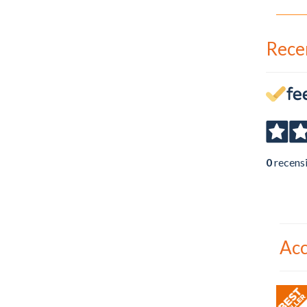
Rece
0
recens
Acc