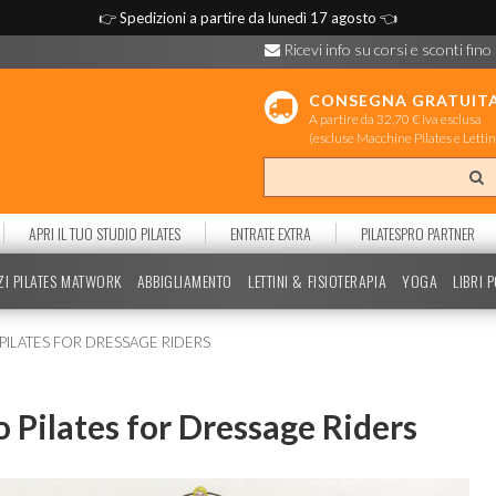
👉
Spedizioni a partire da lunedì 17 agosto
👈
Ricevi info su corsi e sconti fino
CONSEGNA GRATUIT
A partire da 32,70 € iva esclusa
(escluse Macchine Pilates e Lettin
APRI IL TUO STUDIO PILATES
ENTRATE EXTRA
PILATESPRO PARTNER
ZI PILATES MATWORK
ABBIGLIAMENTO
LETTINI & FISIOTERAPIA
YOGA
LIBRI 
 PILATES FOR DRESSAGE RIDERS
o Pilates for Dressage Riders