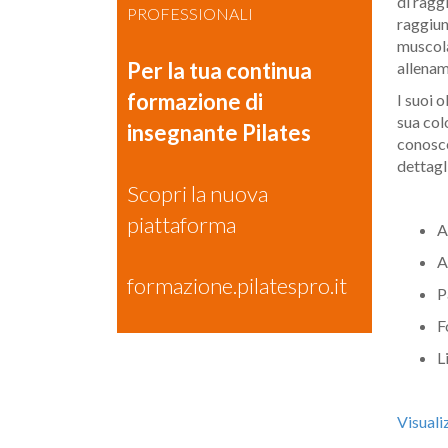
di ragg
PROFESSIONALI
raggiun
muscola
Per la tua continua
allename
formazione di
I suoi o
sua col
insegnante Pilates
conosce
dettagl
Scopri la nuova
piattaforma
A
A
formazione.pilatespro.it
P
F
L
Visuali