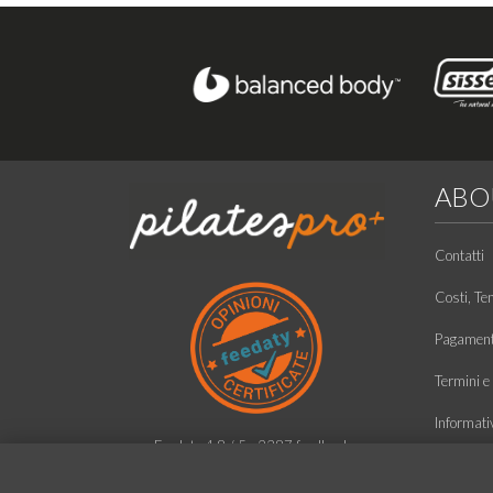
ABO
Contatti
Costi, Te
Pagamento
Termini e 
Informati
Feedaty
4.8
/
5
-
2387
feedbacks
Condizioni