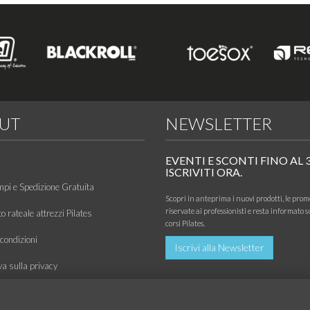
UT
NEWSLETTER
EVENTI E SCONTI FINO AL 
ISCRIVITI ORA.
mpi e Spedizione Gratuita
Scopri in anteprima i nuovi prodotti, le prom
riservate ai professionisti e resta informato s
 rateale attrezzi Pilates
corsi Pilates.
condizioni
Iscrivi alla Newsletter
va sulla privacy
 di utilizzo