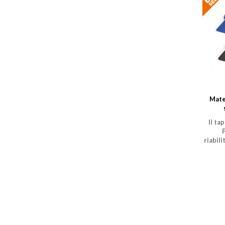
Mate
Il ta
P
riabili