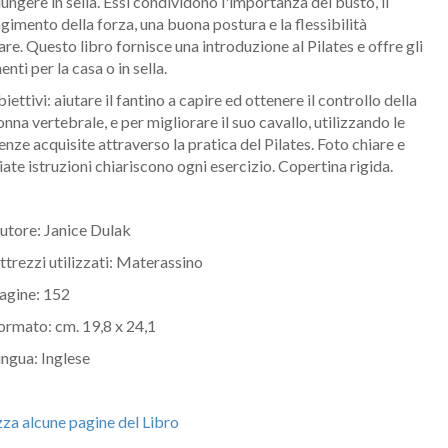
iungere in sella. Essi condividono l'importanza del busto, il
gimento della forza, una buona postura e la flessibilità
re. Questo libro fornisce una introduzione al Pilates e offre gli
nti per la casa o in sella.
biettivi: aiutare il fantino a capire ed ottenere il controllo della
onna vertebrale, e per migliorare il suo cavallo, utilizzando le
nze acquisite attraverso la pratica del Pilates. Foto chiare e
iate istruzioni chiariscono ogni esercizio. Copertina rigida.
utore: Janice Dulak
ttrezzi utilizzati: Materassino
agine: 152
ormato: cm. 19,8 x 24,1
ingua: Inglese
zza alcune pagine del Libro