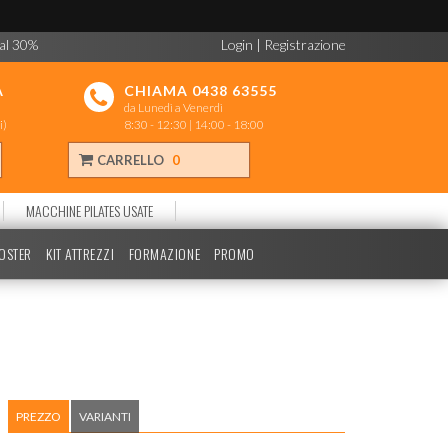
 al 30%
Login
|
Registrazione
A
CHIAMA 0438 63555
da Lunedì a Venerdì
i)
8:30 - 12:30 | 14:00 - 18:00
CARRELLO
0
MACCHINE PILATES USATE
POSTER
KIT ATTREZZI
FORMAZIONE
PROMO
PREZZO
VARIANTI