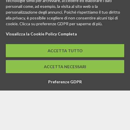
tecnologie simili per archiviare, accedere ed elaborare i dati
personali come, ad esempio, la visita al sito web o la
personalizzazione degli annunci. Poiché rispettiamo il tuo diritto
alla privacy, è possibile scegliere di non consentire alcuni tipi di
cookie. Clicca su preferenze GDPR per saperne di più.
Visualizza la Cookie Policy Completa
ACCETTA TUTTO
Feedaty
4.8
/
5
-
2387
ACCETTA NECESSARI
feedbacks
Preferenze GDPR
ABOUT