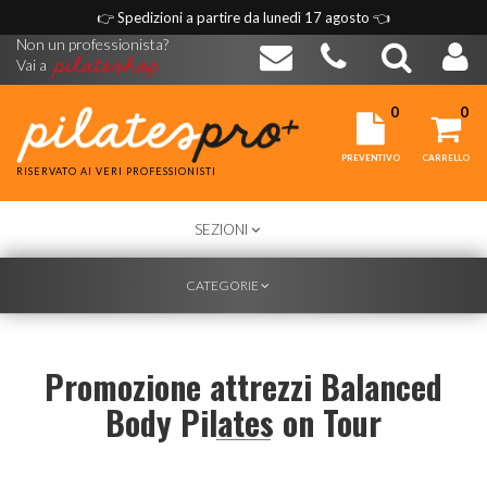
👉
Spedizioni a partire da lunedì 17 agosto
👈
Non un professionista?
Vai a
0
0
PREVENTIVO
CARRELLO
RISERVATO AI VERI PROFESSIONISTI
TOGGLE
SEZIONI
NAVIGATION
TOGGLE
CATEGORIE
NAVIGATION
Promozione attrezzi Balanced
Body Pilates on Tour