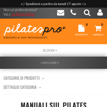
👉
Spedizioni a partire da lunedì 17 agosto
👈
Non un professionista?
Vai a
0
0
PREVENTIVO
CARRELLO
RISERVATO AI VERI PROFESSIONISTI
TOGGLE
SEZIONI
NAVIGATION
TOGGLE
CATEGORIE
NAVIGATION
CATEGORIE DI PRODOTTI
DETTAGLIO CATEGORIA
MANUALI SUL PILATES