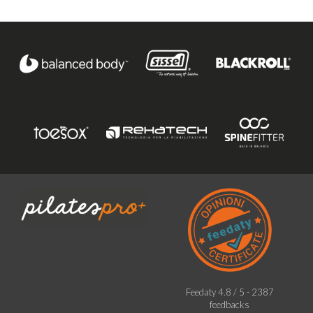
Feedaty
4.8
/
5
-
2387
feedbacks