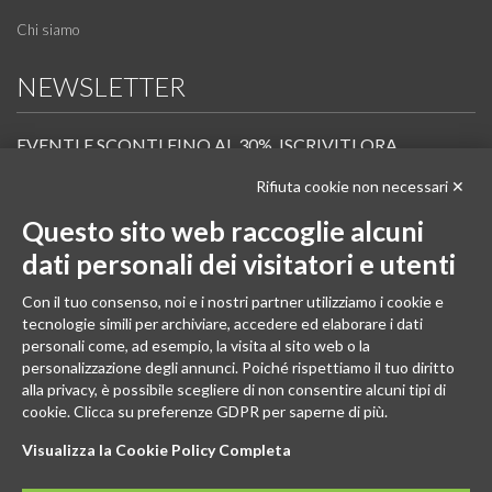
Chi siamo
NEWSLETTER
EVENTI E SCONTI FINO AL 30%. ISCRIVITI ORA.
Rifiuta cookie non necessari ✕
Scopri in anteprima i nuovi prodotti, le promozioni riservate ai professionisti e resta
informato sui prossimi corsi Pilates.
Questo sito web raccoglie alcuni
Iscrivi alla Newsletter
dati personali dei visitatori e utenti
SEGUICI
Con il tuo consenso, noi e i nostri partner utilizziamo i cookie e
tecnologie simili per archiviare, accedere ed elaborare i dati
personali come, ad esempio, la visita al sito web o la
personalizzazione degli annunci. Poiché rispettiamo il tuo diritto
alla privacy, è possibile scegliere di non consentire alcuni tipi di
cookie. Clicca su preferenze GDPR per saperne di più.
Visualizza la Cookie Policy Completa