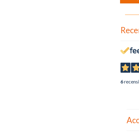
Rece
6
recens
Acc