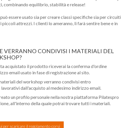
ti, combinando equilibrio, stabilità e release!
ò essere usato sia per creare classi specifiche sia per circuiti
i piccoli attrezzi. I clienti lo ameranno, li farà sentire bene e in
 VERRANNO CONDIVISI I MATERIALI DEL
KSHOP?
ta acquistato il prodotto riceverai la conferma d'ordine
rizzo email usato in fase di registrazione al sito.
 materiali del workshop verranno condivisi entro
i lavorativi dall'acquisto al medesimo indirizzo email.
reato un profilo personale nella nostra piattaforma Pilatespro
ne, all'interno della quale potrai trovare tutti i materiali.
ui per scaricare il regolamento corsi