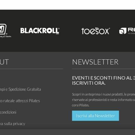
UT
NEWSLETTER
EVENTI E SCONTI FINO AL 
ISCRIVITI ORA.
mpi e Spedizione Gratuita
Scopri in anteprima i nuovi prodotti, le prom
riservate ai professionisti e resta informato s
 rateale attrezzi Pilates
corsi Pilates.
condizioni
Iscrivi alla Newsletter
va sulla privacy