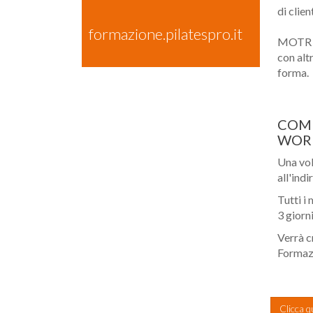
di clien
formazione.pilatespro.it
MOTR pu
con altr
forma.
COME
WOR
Una vol
all'indi
Tutti i
3 giorn
Verrà c
Formazio
Clicca q