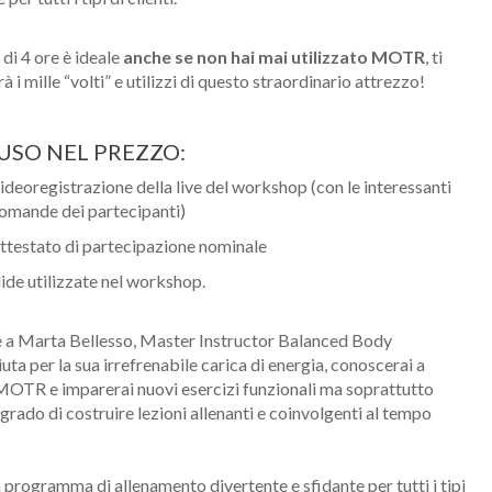
 di 4 ore è ideale
anche se non hai mai utilizzato MOTR
, ti
 i mille “volti” e utilizzi di questo straordinario attrezzo!
USO NEL PREZZO:
ideoregistrazione della live del workshop (con le interessanti
omande dei partecipanti)
ttestato di partecipazione nominale
lide utilizzate nel workshop.
 a Marta Bellesso, Master Instructor Balanced Body
uta per la sua irrefrenabile carica di energia, conoscerai a
OTR e imparerai nuovi esercizi funzionali ma soprattutto
n grado di costruire lezioni allenanti e coinvolgenti al tempo
 programma di allenamento divertente e sfidante per tutti i tipi