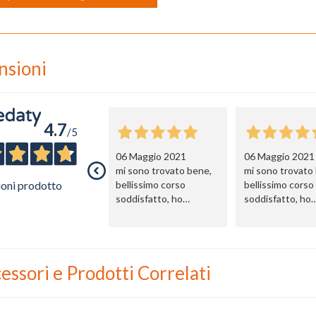
nsioni
4.7
/5
06 Maggio 2021
06 Maggio 2021
mi sono trovato bene,
mi sono trovato
ioni prodotto
bellissimo corso
bellissimo corso
soddisfatto, ho
soddisfatto, ho
continuato la
continuato la
formazione
formazione
proseguendo con la
proseguendo co
formazione ufficiale.
formazione uffici
essori e Prodotti Correlati
Contentissimo con un
Contentissimo 
ottima organizzazione
ottima organizz
online. Soddisfatto.
online. Soddisfa