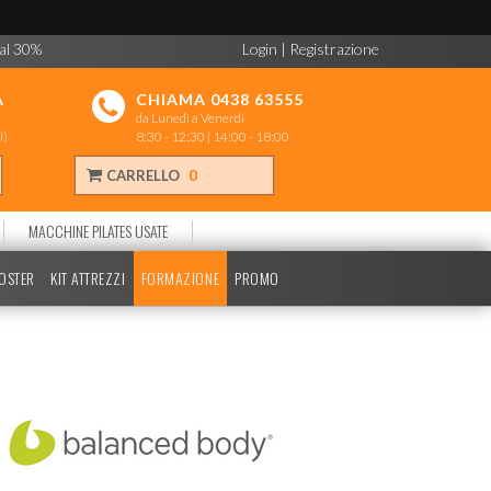
 al 30%
Login
|
Registrazione
A
CHIAMA 0438 63555
da Lunedì a Venerdì
i)
8:30 - 12:30 | 14:00 - 18:00
CARRELLO
0
MACCHINE PILATES USATE
POSTER
KIT ATTREZZI
FORMAZIONE
PROMO