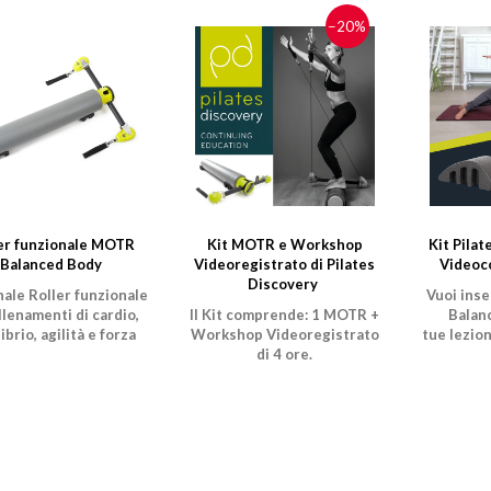
−20%
er funzionale MOTR
Kit MOTR e Workshop
Kit Pilat
Balanced Body
Videoregistrato di Pilates
Videoc
Discovery
inale Roller funzionale
Vuoi inse
llenamenti di cardio,
Il Kit comprende: 1 MOTR +
Balan
ibrio, agilità e forza
Workshop Videoregistrato
tue lezioni
di 4 ore.
è l'occas