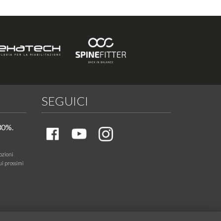
SEGUICI
30%.
ozioni
ui prossimi