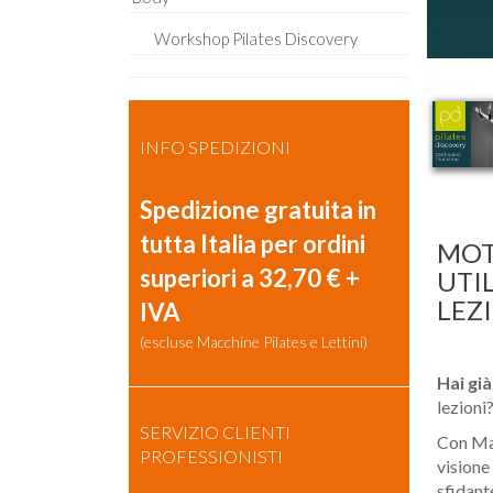
Workshop Pilates Discovery
INFO SPEDIZIONI
Spedizione gratuita in
tutta Italia per ordini
MOT
superiori a 32,70 € +
UTI
LEZ
IVA
(escluse Macchine Pilates e Lettini)
Hai gi
lezioni
SERVIZIO CLIENTI
Con Mar
PROFESSIONISTI
vision
sfidante