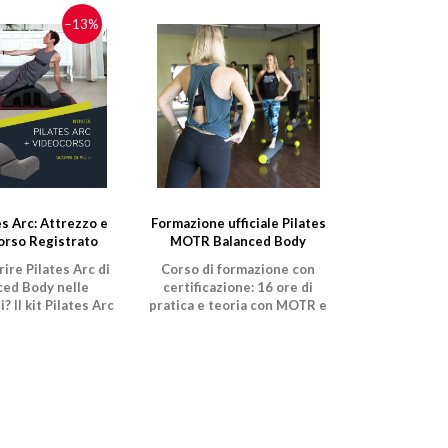
−13%
es Arc: Attrezzo e
Formazione ufficiale Pilates
orso Registrato
MOTR Balanced Body
rire Pilates Arc di
Corso di formazione con
ced Body nelle
certificazione: 16 ore di
? Il kit Pilates Arc
pratica e teoria con MOTR e
ione che fa per te!
manuale Balanced Body.