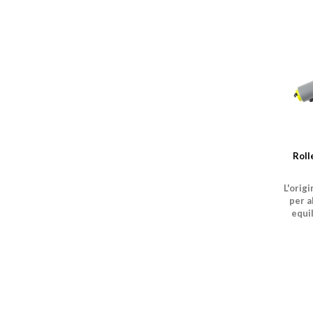
Roll
L'orig
per a
equil