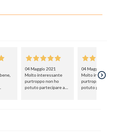
04 Maggio 2021
04 Maggio 2021
 bene,
Molto interessante
Molto interessante
purtroppo non ho
purtroppo non ho
potuto partecipare a
potuto partecipare a
questo evento
questo evento
n la
ale.
con un
azione
tto.