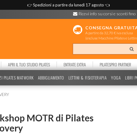
👉
Spedizioni a partire da lunedì 17 agosto
👈
Ricevi info su corsi e sconti fino
CONSEGNA GRATUIT
A partire da 32,70 € iva esclusa
(escluse Macchine Pilates e Lettin
APRI IL TUO STUDIO PILATES
ENTRATE EXTRA
PILATESPRO PARTNER
ZI PILATES MATWORK
ABBIGLIAMENTO
LETTINI & FISIOTERAPIA
YOGA
LIBRI 
OVERY
kshop MOTR di Pilates
overy