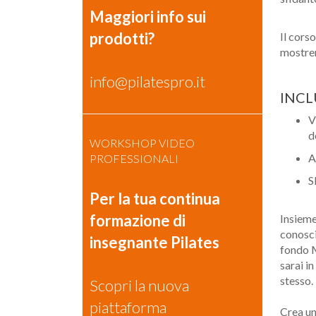
Maggiori info sui
prodotti?
Il corso
mostrerà
info@pilatespro.it
INCL
V
d
WORKSHOP VIDEO
A
PROFESSIONALI
S
Per la tua continua
formazione di
Insieme
conosci
insegnante Pilates
fondo M
sarai i
stesso.
Scopri la nuova
piattaforma
Crea un