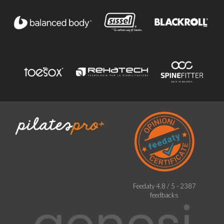
Feedaty
4.8
/
5
-
2387
feedbacks