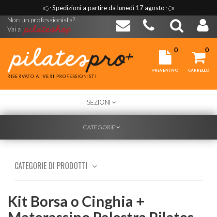
👉
Spedizioni a partire da lunedì 17 agosto
👈
Non un professionista?
Vai a
0
0
PREVENTIVO
CARRELLO
RISERVATO AI VERI PROFESSIONISTI
TOGGLE
SEZIONI
NAVIGATION
TOGGLE
CATEGORIE
NAVIGATION
CATEGORIE DI PRODOTTI
Kit Borsa o Cinghia +
Materassino Palestra Pilates