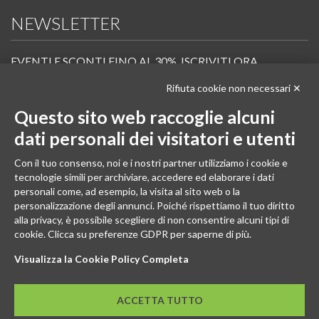
NEWSLETTER
EVENTI E SCONTI FINO AL 30%. ISCRIVITI ORA.
Rifiuta cookie non necessari ✕
Scopri in anteprima i nuovi prodotti, le promozioni riservate ai professionisti e resta
informato sui prossimi corsi Pilates.
Questo sito web raccoglie alcuni
Iscrivi alla Newsletter
dati personali dei visitatori e utenti
SEGUICI
Con il tuo consenso, noi e i nostri partner utilizziamo i cookie e
tecnologie simili per archiviare, accedere ed elaborare i dati
personali come, ad esempio, la visita al sito web o la
personalizzazione degli annunci. Poiché rispettiamo il tuo diritto
alla privacy, è possibile scegliere di non consentire alcuni tipi di
cookie. Clicca su preferenze GDPR per saperne di più.
Visualizza la Cookie Policy Completa
ACCETTA TUTTO