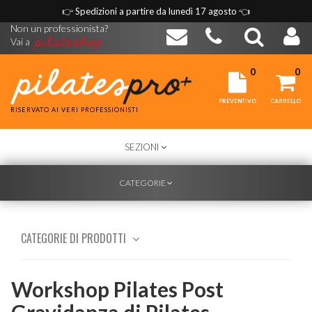
👉
Spedizioni a partire da lunedì 17 agosto
👈
Non un professionista?
Vai a
0
0
PREVENTIVO
CARRELLO
RISERVATO AI VERI PROFESSIONISTI
TOGGLE
SEZIONI
NAVIGATION
TOGGLE
CATEGORIE
NAVIGATION
CATEGORIE DI PRODOTTI
Workshop Pilates Post
Gravidanza di Pilates