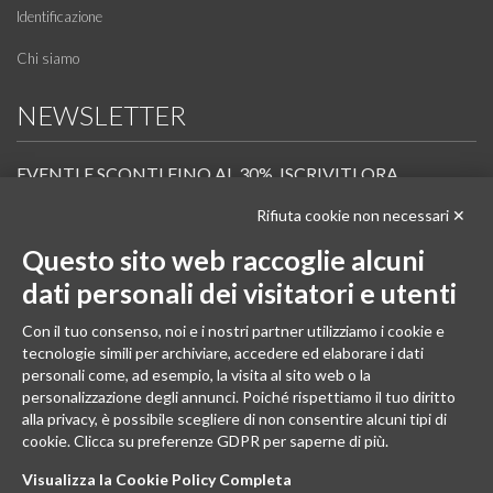
Identificazione
Chi siamo
NEWSLETTER
EVENTI E SCONTI FINO AL 30%. ISCRIVITI ORA.
Rifiuta cookie non necessari ✕
Scopri in anteprima i nuovi prodotti, le promozioni riservate ai professionisti e resta
informato sui prossimi corsi Pilates.
Questo sito web raccoglie alcuni
Iscrivi alla Newsletter
dati personali dei visitatori e utenti
SEGUICI
Con il tuo consenso, noi e i nostri partner utilizziamo i cookie e
tecnologie simili per archiviare, accedere ed elaborare i dati
personali come, ad esempio, la visita al sito web o la
personalizzazione degli annunci. Poiché rispettiamo il tuo diritto
alla privacy, è possibile scegliere di non consentire alcuni tipi di
cookie. Clicca su preferenze GDPR per saperne di più.
Visualizza la Cookie Policy Completa