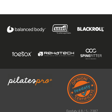
Feedaty
4.8
/
5
-
2387