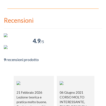
Recensioni
4.9
/5
9
recensioni prodotto
21 Febbraio 2026
06 Giugno 2021
0
Lezione teorica e
CORSO MOLTO
C
pratica molto buone.
INTERESSANTE,
I