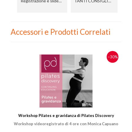
Registrazione e slide
TANTI CONSIGLI
T
che rimangono per
UTILI PER IL POST
U
sempre
GRAVIDANZA
G
Accessori e Prodotti Correlati
−30%
Workshop Pilates e gravidanza di Pilates Discovery
Workshop videoregistrato di 4 ore con Monica Capuano